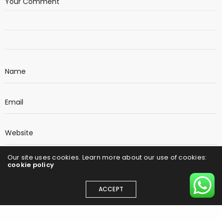
Our site uses cookies. Learn more about our use of cookies:
cookie policy
Daha sonraki yorumlarımda kullanılması için
adım, e-posta adresim ve site adresim bu
ACCEPT
EN
TR
tarayıcıya kaydedilsin.